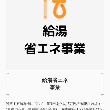
給湯省エネ
事業
設置する給湯器に応じて、5万円または15万円/台補助されます
(戸建:2台/戸、共同住宅等:1台/戸) 。先進的窓リノベ事業とワン