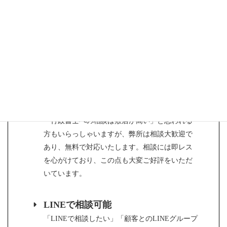
くいただく疑問点等の積み上げがあり、不安に
感じることが多い点やよく指摘される不備につ
いて先回りでご案内いたします。
実際に申請した事例から、どれくらいで入金さ
れるか等のスケジュール感や、実際の補助金獲
得例などの情報を共有することが可能です。
即レス・相談無料対応
「行政書士への相談は敷居が高い」と思われる
方もいらっしゃいますが、弊所は相談大歓迎で
あり、無料で対応いたします。相談には即レス
を心がけており、この点も大変ご好評をいただ
いています。
LINEで相談可能
「LINEで相談したい」「顧客とのLINEグループ