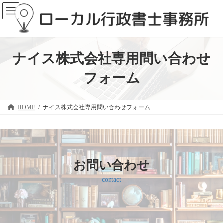
コ
ナ
ン
ビ
テ
ゲ
ン
ー
ツ
シ
へ
ョ
ナイス株式会社専用問い合わせ
ス
ン
キ
に
フォーム
ッ
移
プ
動
HOME
ナイス株式会社専用問い合わせフォーム
お問い合わせ
contact