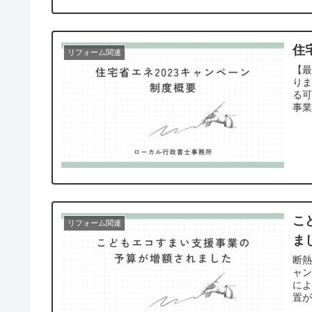
住
リフォーム関連
【最
り
る
事業
ォ
こ
リフォーム関連
ま
断
ャ
によ
置
で