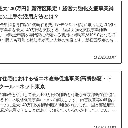
最大140万円】新宿区限定！経営力強化支援事業補
金の上手な活用方法とは？
助金申請を専門家に依頼する費用やデジタル化等に取り組む新宿区
事業者を最大140万円を支援する「経営力強化支援事業補助
。 補助金申請を専門家に依頼する費用の補助率が10/10となるほ
PC購入も可能で補助率が高い人気の制度です。新宿区限定のおす
めの制度について上手な活用方法を行政書士が解説します。
2023.08.07
存住宅における省エネ改修促進事業(高断熱窓・ド
)クール・ネット東京
補助金と併用して最大400万円の補助も可能な東京都既存住宅に
ける省エネ改修促進事業について解説します。内窓設置等の断熱リ
ームに最大140万円の補助制度が開始されました。国と都道府県
制度が併用できることはあまり知られていないかもしれません。制
を上手く活用することでお得にリフォーム提案できるチャンス可能
す。
2023.08.03