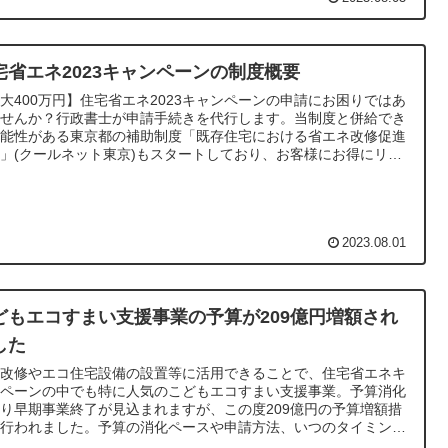
宅省エネ2023キャンペーンの制度概要
大400万円】住宅省エネ2023キャンペーンの申請にお困りではあ
ませんか？行政書士が申請手続きを代行します。当制度と併給でき
可能性がある東京都の補助制度「既存住宅における省エネ改修促進
」(クールネット東京)もスタートしており、お客様にお得にリフ
ームを提案できるチャンスです。
2023.08.01
どもエコすまい支援事業の予算が209億円増額され
した
熱改修やエコ住宅設備の設置等に活用できることで、住宅省エネキ
ンペーンの中でも特に人気のこどもエコすまい支援事業。予算消化
り早期事業終了が見込まれますが、この度209億円の予算増額措
が行われました。予算の消化ペースや申請方法、いつのタイミング
申請を行うべきか行政書士が解説します。