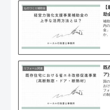
【
ものづくり補助金
助
補
内の
金」
か、
す
既
リフォーム関連
ア
国の
お
フォ
の
度
で