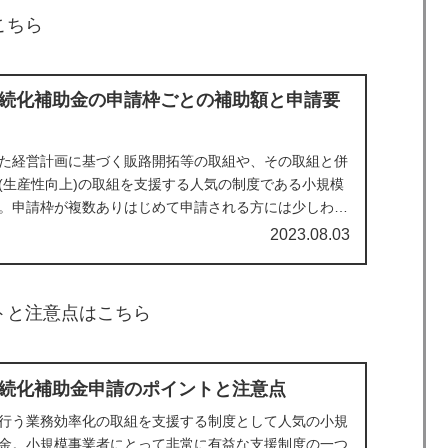
こちら
続化補助金の申請枠ごとの補助額と申請要
た経営計画に基づく販路開拓等の取組や、その取組と併
(生産性向上)の取組を支援する人気の制度である小規模
。申請枠が複数ありはじめて申請される方には少しわか
と思います。申請枠ごとの要件や補助対象となる経費、
2023.08.03
士が解説します。
トと注意点はこちら
続化補助金申請のポイントと注意点
行う業務効率化の取組を支援する制度として人気の小規
金。小規模事業者にとって非常に有益な支援制度の一つ