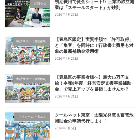
初期費用で資金ショート!? 士業の独立開
お知らせ
業は「スモールスタート」が鉄則
2026年4月28日
【豊島区限定】実質半額で「許可取得」
申請サポート(自治体)
と「集客」を同時に！行政書士費用も対
象の最新補助金活用術
2026年4月26日
【豊島区の事業者様へ】最大15万円支
申請サポート(自治体)
給！令和8年度「経営安定支援事業補助
金」で売上アップを目指しませんか？
2026年4月21日
クールネット東京・太陽光発電＆蓄電池
リフォーム・省エネ
補助金の申請代行します！
2026年3月5日