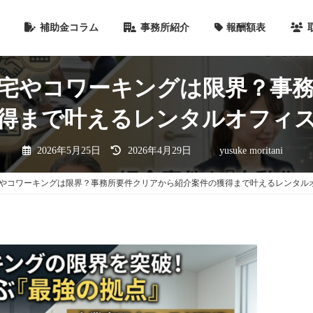
補助金コラム
事務所紹介
報酬額表
宅やコワーキングは限界？事
得まで叶えるレンタルオフィ
最
2026年5月25日
2026年4月29日
yusuke moritani
終
更
新
日
やコワーキングは限界？事務所要件クリアから紹介案件の獲得まで叶えるレンタル
時
: