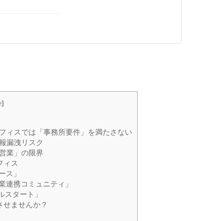
e
]
オフィスでは「事務所要件」を満たさない
情報漏洩リスク
な営業」の限界
フィス
ース」
業連携コミュニティ」
ールスタート」
させませんか？