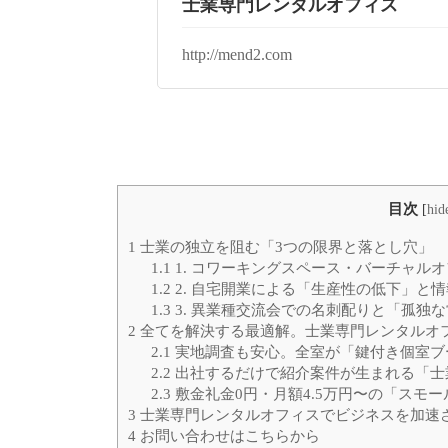
士業専門レンタルオフィス
http://mend2.com
目次
[
hid
1
士業の独立を阻む「3つの限界と落とし穴」
1.1
1. コワーキングスペース・バーチャル
1.2
2. 自宅開業による「生産性の低下」と
1.3
3. 異業種交流会での名刺配りと「孤独
2
全てを解決する最適解。士業専門レンタルオ
2.1
実地調査も安心。全室が「鍵付き個室ブ
2.2
出社するだけで紹介案件が生まれる「士
2.3
敷金礼金0円・月額4.5万円〜の「スモ
3
士業専門レンタルオフィスでビジネスを加速
4
お問い合わせはこちらから