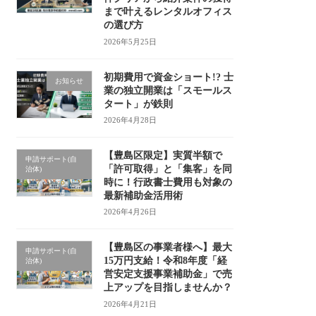
まで叶えるレンタルオフィス
の選び方
2026年5月25日
初期費用で資金ショート!? 士
お知らせ
業の独立開業は「スモールス
タート」が鉄則
2026年4月28日
【豊島区限定】実質半額で
申請サポート(自
「許可取得」と「集客」を同
治体)
時に！行政書士費用も対象の
最新補助金活用術
2026年4月26日
【豊島区の事業者様へ】最大
申請サポート(自
15万円支給！令和8年度「経
治体)
営安定支援事業補助金」で売
上アップを目指しませんか？
2026年4月21日