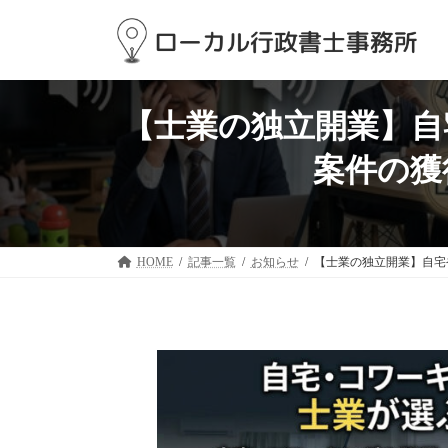
コ
ナ
ン
ビ
テ
ゲ
ン
ー
ツ
シ
へ
ョ
【士業の独立開業】自
ス
ン
キ
に
案件の獲
ッ
移
プ
動
HOME
記事一覧
お知らせ
【士業の独立開業】自宅