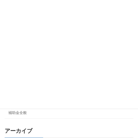
お知らせ
リフォーム・省エネ
申請サポート
申請サポート(自治体)
経済産業省補助金
IT導入補助金
ものづくり補助金
事業再構築補助金
持続化補助金
自治体補助金
補助金全般
アーカイブ