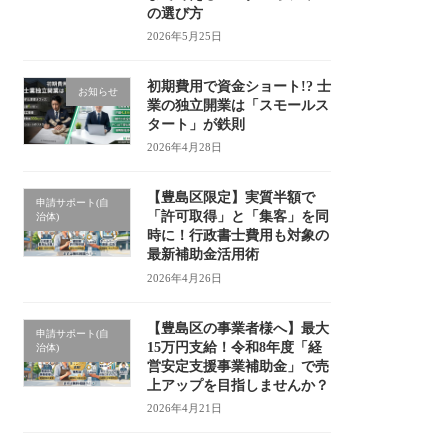
の選び方
2026年5月25日
初期費用で資金ショート!? 士
お知らせ
業の独立開業は「スモールス
タート」が鉄則
2026年4月28日
【豊島区限定】実質半額で
申請サポート(自
「許可取得」と「集客」を同
治体)
時に！行政書士費用も対象の
最新補助金活用術
2026年4月26日
【豊島区の事業者様へ】最大
申請サポート(自
15万円支給！令和8年度「経
治体)
営安定支援事業補助金」で売
上アップを目指しませんか？
2026年4月21日