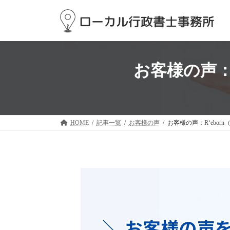
コ
ナ
ン
ビ
テ
ゲ
ン
ー
ツ
シ
へ
ョ
お客様の声：R
ス
ン
キ
に
ッ
移
プ
動
HOME
記事一覧
お客様の声
お客様の声：R‘ebor