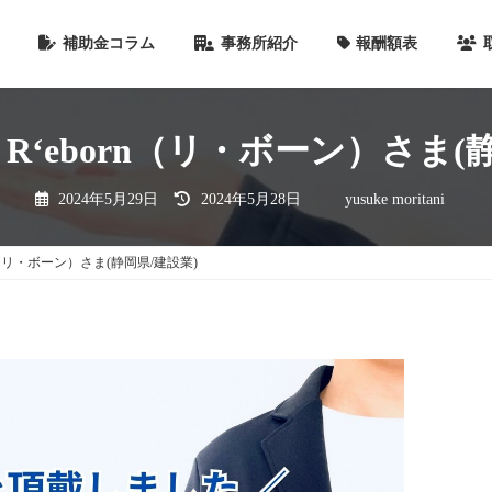
補助金コラム
事務所紹介
報酬額表
‘eborn（リ・ボーン）さま(
最
2024年5月29日
2024年5月28日
yusuke moritani
終
更
新
日
n（リ・ボーン）さま(静岡県/建設業)
時
: