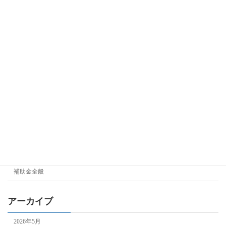
リフォーム・省エネ
申請サポート
申請サポート(自治体)
経済産業省補助金
IT導入補助金
ものづくり補助金
事業再構築補助金
持続化補助金
自治体補助金
補助金全般
アーカイブ
2026年5月