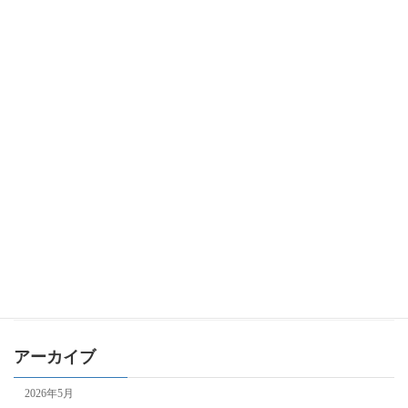
リフォーム・省エネ
申請サポート
申請サポート(自治体)
経済産業省補助金
IT導入補助金
ものづくり補助金
事業再構築補助金
持続化補助金
自治体補助金
補助金全般
アーカイブ
2026年5月